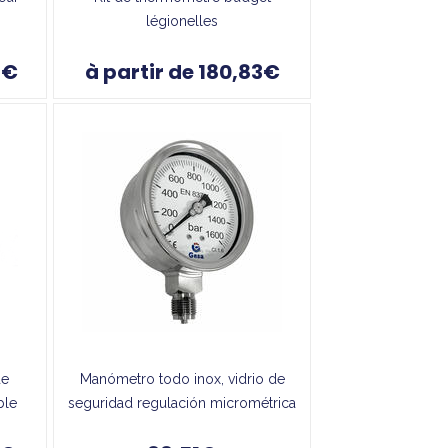
légionelles
4€
à partir de 180,83€
de
Manómetro todo inox, vidrio de
ble
seguridad regulación micrométrica