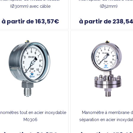
(Ø30mm) avec câble
(Ø52mm)
à partir de 163,57€
à partir de 238,5
nomètres tout en acier inoxydable
Manomètre á membrane 
M0306
séparation en acier inoxyda