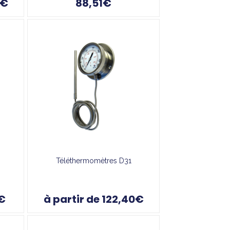
6€
88,51€
Téléthermomètres D31
7€
à partir de 122,40€