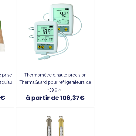
 prise
Thermomètre d'haute precision
squ´au
ThermaGuard pour refrigerateurs de
-39.9 à...
8€
à partir de 106,37€