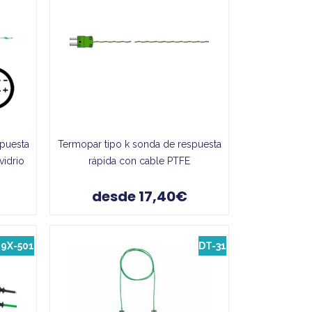
spuesta
Termopar tipo k sonda de respuesta
vidrio
rápida con cable PTFE
desde 17,40€
29X-501
DT-31