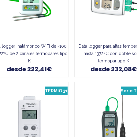
a logger inalámbrico WiFi de -100
Data logger para altas temper
72ºC de 2 canales termopares tipo
hasta 1372ºC con doble s
K
termopar tipo K
desde 222,41€
desde 232,08€
TERMIO 31
Serie 