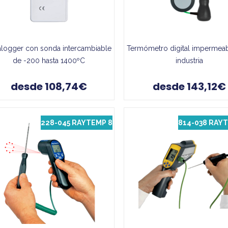
alogger con sonda intercambiable
Termómetro digital impermeab
de -200 hasta 1400ºC
industria
desde 108,74€
desde 143,12€
228-045 RAYTEMP 8
814-038 RAYT