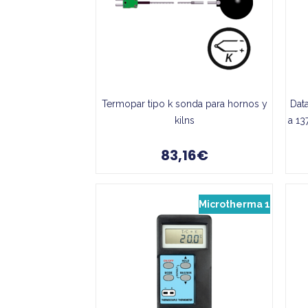
Termopar tipo k sonda para hornos y
Dat
kilns
a 13
83,16€
Microtherma 1