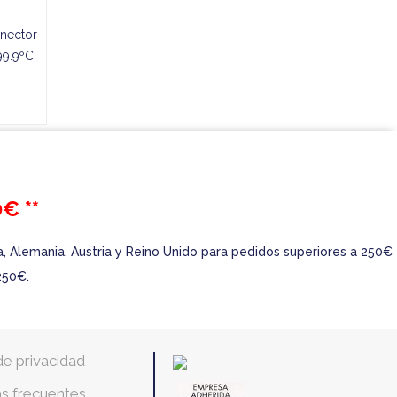
onector
99.9ºC
€ **
ra, Alemania, Austria y Reino Unido para pedidos superiores a 250€
250€.
 de privacidad
s frecuentes