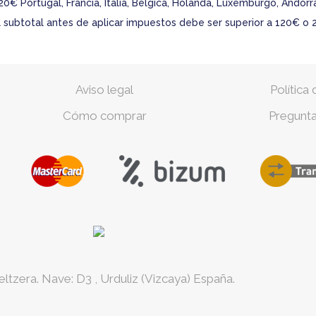
20€ Portugal, Francia, Italia, Bélgica, Holanda, Luxemburgo, Andor
 El subtotal antes de aplicar impuestos debe ser superior a 120€ o 
Aviso legal
Política
Cómo comprar
Pregunta
geltzera. Nave: D3
,
Urduliz
(Vizcaya)
España.