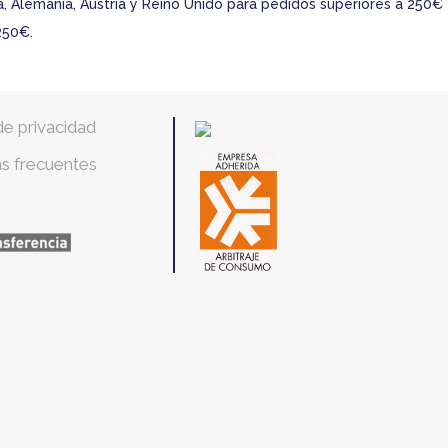
ra, Alemania, Austria y Reino Unido para pedidos superiores a 250€
250€.
 de privacidad
s frecuentes