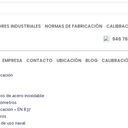
RES INDUSTRIALES
NORMAS DE FABRICACIÓN
CALIBRA
946 76
EMPRESA
CONTACTO
UBICACIÓN
BLOG
CALIBRACI
icación
s de acero inoxidable
ómetros
icación
»
EN 837
ros
de uso naval