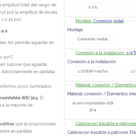
a amplitud total del rango de
0.4%
232 psi) la amplitud de escala
(~0.25 psi).
Montaje:
Conexión radial
Montaje:
 a 0
.
Conexión radial
ales les permite aguantar en
Conexión a la instalación:
1/4"
os 40ºC
Conexión a la instalación:
bar) supone que aguanta
1/2"BSP macho
1/
. Adicionalmente en pantalla
Material conexión / Elementos
 entornos poco iluminados.
Material conexión / Elementos inte
noxidable AISI 304
. El
Acero inoxidable AISI
e a la mayoría de
304
Calibración trazable a patron
voltios
que le proporcionan
stra en pantalla.
Calibración trazable a patrones EN