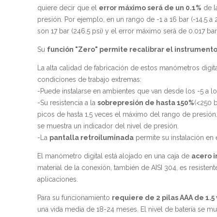
quiere decir que el
error máximo será de un 0.1%
de l
presión. Por ejemplo, en un rango de -1 a 16 bar (-14.5 a 
son 17 bar (246.5 psi) y el error máximo será de 0.017 bar 
Su
función "Zero" permite recalibrar el instrumento
La alta calidad de fabricación de estos manómetros digit
condiciones de trabajo extremas:
-Puede instalarse en ambientes que van desde los -5 a l
-Su resistencia a la
sobrepresión de hasta 150%
(<250 
picos de hasta 1.5 veces el máximo del rango de presión
se muestra un indicador del nivel de presión.
-La
pantalla retroiluminada
permite su instalación en
El manómetro digital está alojado en una caja de
acero i
material de la conexión, también de AISI 304, es resistent
aplicaciones.
Para su funcionamiento
requiere de 2 pilas AAA de 1.5 
una vida media de 18-24 meses. El nivel de batería se mue