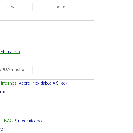
0.2%
0.1%
BSP macho
4"BSP macho
 internos:
Acero inoxidable AISI 304
rnos:
es ENAC:
Sin certificado
AC: