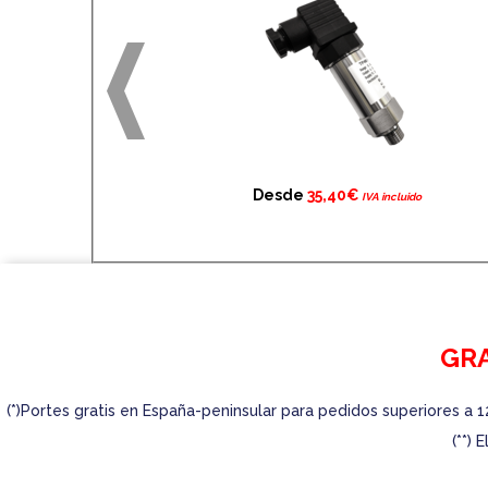
Desde
35,40€
IVA incluido
Manómetro digital de esfera Ø60mm
precisión 1%
GRA
(*)Portes gratis en España-peninsular para pedidos superiores a 1
(**)