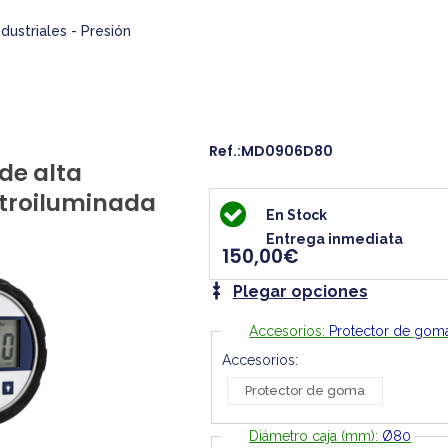
dustriales - Presión
Ref.:MD0906D80
de alta
retroiluminada
En Stock
Entrega inmediata
150,00€
Plegar opciones
Accesorios:
Protector de gom
Accesorios:
Protector de goma
Diámetro caja (mm):
Ø80