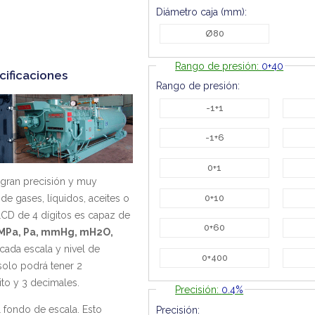
Diámetro caja (mm):
Ø80
Rango de presión:
0+40
cificaciones
Rango de presión:
-1+1
-1+6
0+1
gran precisión y muy
0+10
de gases, líquidos, aceites o
LCD de 4 dígitos es capaz de
0+60
a, MPa, Pa, mmHg, mH2O,
 cada escala y nivel de
0+400
 solo podrá tener 2
ito y 3 decimales.
Precisión:
0.4%
 fondo de escala. Esto
Precisión: